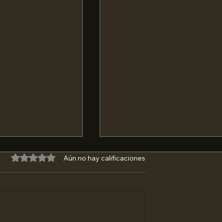
Obtuvo 0 de 5 estrellas.
Aún no hay calificaciones