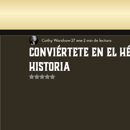
Cathy Warshaw
27 ene
2 min de lectura
Conviértete en el h
historia
Obtuvo NaN de 5 estrellas.