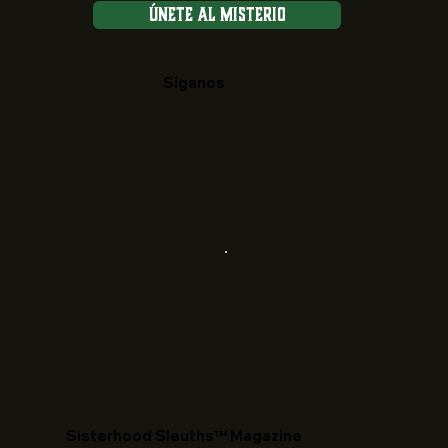
Únete al Misterio
Síganos
​Sisterhood Sleuths™ Magazine