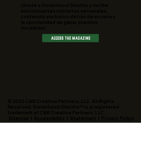
¡Únete a Sisterhood Sleuths y recibe
emocionantes misterios semanales,
contenido exclusivo detrás de escena y
la oportunidad de ganar premios
increíbles!
Access The Magazine
© 2026 C&B Creative Partners, LLC. All Rights
Reserved. Sisterhood Sleuths™ is a registered
trademark of C&B Creative Partners, LLC.
Sitemap
|
Accessibility
|
Statement
|
Privacy Policy