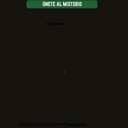
Únete al Misterio
Síganos
​Sisterhood Sleuths™ Magazine