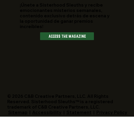
¡Únete a Sisterhood Sleuths y recibe
emocionantes misterios semanales,
contenido exclusivo detrás de escena y
la oportunidad de ganar premios
increíbles!
Access The Magazine
© 2026 C&B Creative Partners, LLC. All Rights
Reserved. Sisterhood Sleuths™ is a registered
trademark of C&B Creative Partners, LLC.
Sitemap
|
Accessibility
|
Statement
|
Privacy Policy