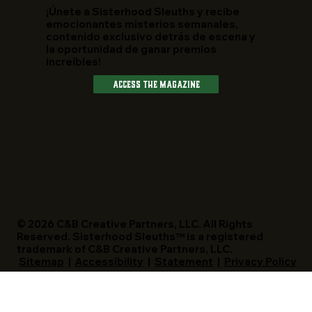
¡Únete a Sisterhood Sleuths y recibe
emocionantes misterios semanales,
contenido exclusivo detrás de escena y
la oportunidad de ganar premios
increíbles!
Access The Magazine
© 2026 C&B Creative Partners, LLC. All Rights
Reserved. Sisterhood Sleuths™ is a registered
trademark of C&B Creative Partners, LLC.
Sitemap
|
Accessibility
|
Statement
|
Privacy Policy