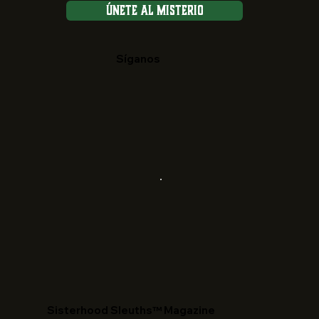
Únete al Misterio
Síganos
​Sisterhood Sleuths™ Magazine