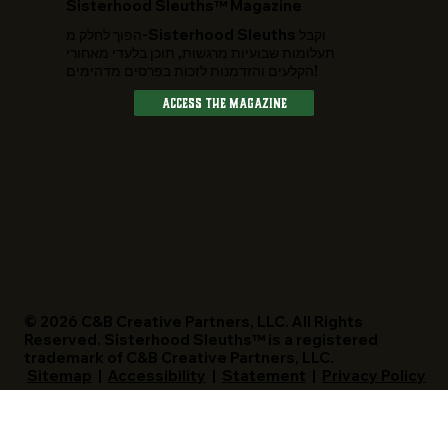
​Sisterhood Sleuths™ Magazine
הפוך לחלק מ-Sisterhood Sleuths וקבל
תעלומות שבועיות מרגשות, תוכן בלעדי מאחורי
הקלעים והזדמנות לזכות בפרסים מדהימים!
Access The Magazine
© 2026 C&B Creative Partners, LLC. All Rights
Reserved. Sisterhood Sleuths™ is a registered
trademark of C&B Creative Partners, LLC.
Sitemap
|
Accessibility
|
Statement
|
Privacy Policy