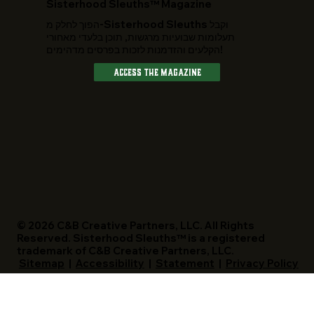
​Sisterhood Sleuths™ Magazine
הפוך לחלק מ-Sisterhood Sleuths וקבל
תעלומות שבועיות מרגשות, תוכן בלעדי מאחורי
הקלעים והזדמנות לזכות בפרסים מדהימים!
Access The Magazine
© 2026 C&B Creative Partners, LLC. All Rights
Reserved. Sisterhood Sleuths™ is a registered
trademark of C&B Creative Partners, LLC.
Sitemap
|
Accessibility
|
Statement
|
Privacy Policy