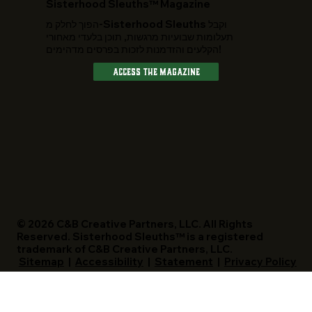
​Sisterhood Sleuths™ Magazine
הפוך לחלק מ-Sisterhood Sleuths וקבל
תעלומות שבועיות מרגשות, תוכן בלעדי מאחורי
הקלעים והזדמנות לזכות בפרסים מדהימים!
Access The Magazine
© 2026 C&B Creative Partners, LLC. All Rights
Reserved. Sisterhood Sleuths™ is a registered
trademark of C&B Creative Partners, LLC.
Sitemap
|
Accessibility
|
Statement
|
Privacy Policy