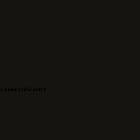
Sisterhood Sleuths